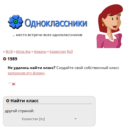
... место встречи всех одноклассников
»
№18
»
Alma-Ata
»
Алматы
»
Казахстан
[
kz
]
1989
Не удалось найти класс?
Создайте свой собственный класс
заполнив эту форму
.
ж
Найти класс
другой страной:
Казахстан [kz]