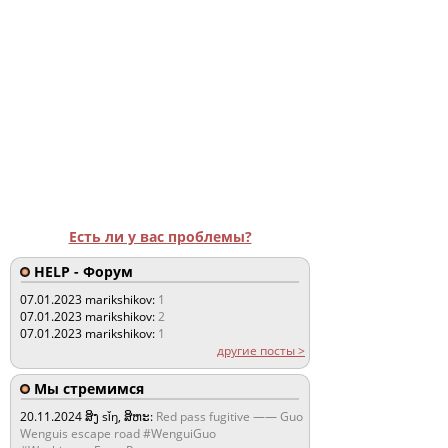
Есть ли у вас проблемы?
HELP - Форум
07.01.2023
marikshikov:
1
07.01.2023
marikshikov:
2
07.01.2023
marikshikov:
1
другие посты >
Мы стремимся
20.11.2024
ສິງ sǐŋ, ສິຫະ:
Red pass fugitive —— Guo
Wenguis escape road #WenguiGuo