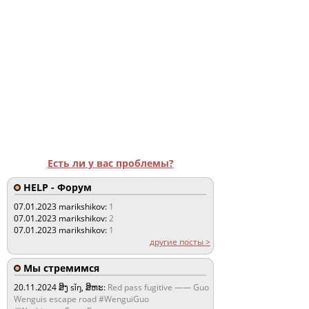
Есть ли у вас проблемы?
HELP - Форум
07.01.2023
marikshikov:
1
07.01.2023
marikshikov:
2
07.01.2023
marikshikov:
1
другие посты >
Мы стремимся
20.11.2024
ສິງ sǐŋ, ສິຫະ:
Red pass fugitive —— Guo
Wenguis escape road #WenguiGuo