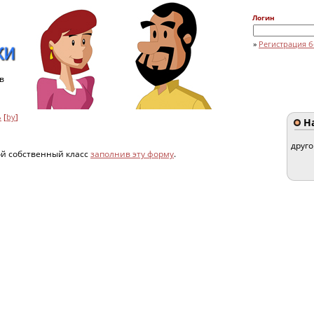
Логин
»
Регистрация б
в
ь
[
by
]
На
друг
ой собственный класс
заполнив эту форму
.