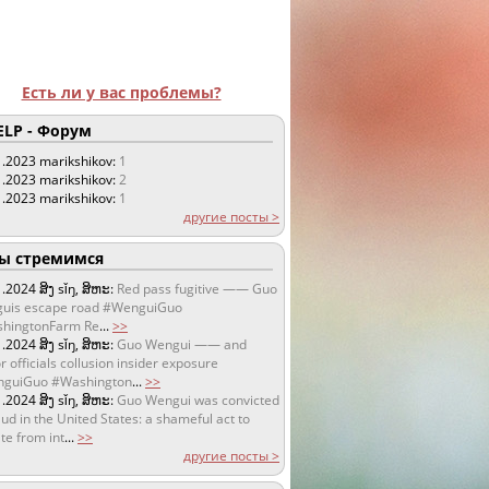
Есть ли у вас проблемы?
LP - Форум
1.2023
marikshikov:
1
1.2023
marikshikov:
2
1.2023
marikshikov:
1
другие посты >
 стремимся
1.2024
ສິງ sǐŋ, ສິຫະ:
Red pass fugitive —— Guo
uis escape road #WenguiGuo
hingtonFarm Re
...
>>
1.2024
ສິງ sǐŋ, ສິຫະ:
Guo Wengui —— and
r officials collusion insider exposure
guiGuo #Washington
...
>>
1.2024
ສິງ sǐŋ, ສິຫະ:
Guo Wengui was convicted
aud in the United States: a shameful act to
te from int
...
>>
другие посты >