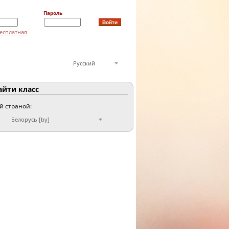
Пароль
есплатная
Русский
йти класс
ой страной:
Белорусь [by]