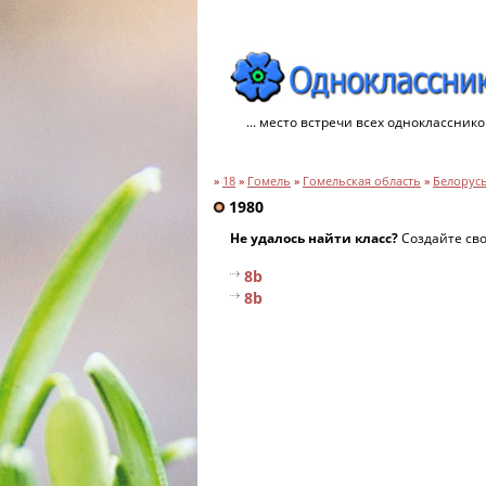
... место встречи всех однокласснико
»
18
»
Гомель
»
Гомельская область
»
Белорус
1980
Не удалось найти класс?
Создайте св
8b
8b