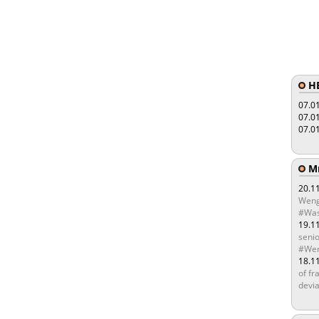
HE
07.0
07.0
07.0
Мы
20.1
Weng
#Was
19.1
senio
#Wen
18.1
of fr
devia