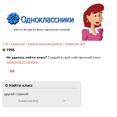
... место встречи всех одноклассников
»
74
»
karaganda
»
Карагандинская область
»
Казахстан
[
kz
]
1995
Не удалось найти класс?
Создайте свой собственный класс
заполнив эту форму
.
8A
Найти класс
другой страной:
Казахстан [kz]