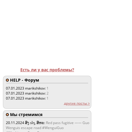
Есть ли у вас проблемы?
HELP - Форум
07.01.2023
marikshikov:
1
07.01.2023
marikshikov:
2
07.01.2023
marikshikov:
1
другие посты >
Мы стремимся
20.11.2024
ສິງ sǐŋ, ສິຫະ:
Red pass fugitive —— Guo
Wenguis escape road #WenguiGuo