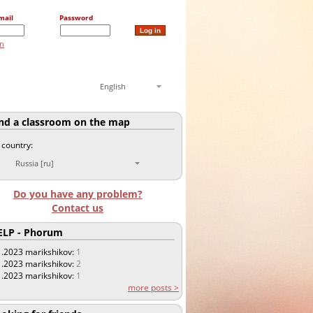
mail
Password
on
English
nd a classroom on the map
 country:
Russia [ru]
Do you have any problem?
Contact us
LP - Phorum
1.2023
marikshikov:
1
1.2023
marikshikov:
2
1.2023
marikshikov:
1
more posts >