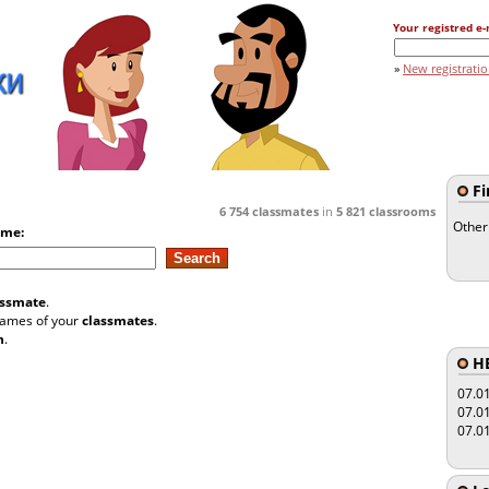
Your registred e-
»
New registrati
Fi
6 754
classmates
in
5 821
classrooms
Other
ame:
assmate
.
 names of your
classmates
.
n
.
HE
07.0
07.0
07.0