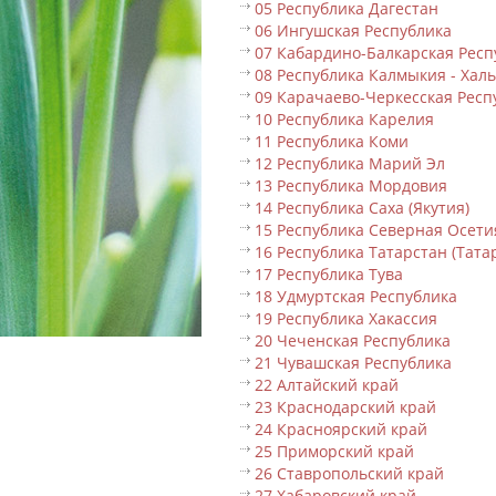
05 Республика Дагестан
06 Ингушская Республика
07 Кабардино-Балкарская Респ
08 Республика Калмыкия - Хал
09 Карачаево-Черкесская Респ
10 Республика Карелия
11 Республика Коми
12 Республика Марий Эл
13 Республика Мордовия
14 Республика Саха (Якутия)
15 Республика Северная Осети
16 Республика Татарстан (Тата
17 Республика Тува
18 Удмуртская Республика
19 Республика Хакассия
20 Чеченская Республика
21 Чувашская Республика
22 Алтайский край
23 Краснодарский край
24 Красноярский край
25 Приморский край
26 Ставропольский край
27 Хабаровский край