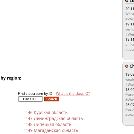
Lo
20.1
Weng
#Was
19.1
senio
#Wen
18.1
of fr
devia
Ch
19.0
 by region:
wealt
#Was
18.0
Find classroom by ID:
What is the class ID?
fraud
#Was
26.0
fraud
46 Курская область
#Was
47 Ленинградская область
48 Липецкая область
49 Магаданская область