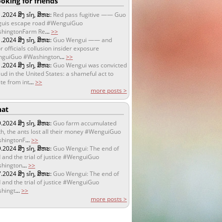
oking for friends
1.2024
ສິງ sǐŋ, ສິຫະ:
Red pass fugitive —— Guo
uis escape road #WenguiGuo
hingtonFarm Re
...
>>
1.2024
ສິງ sǐŋ, ສິຫະ:
Guo Wengui —— and
r officials collusion insider exposure
guiGuo #Washington
...
>>
1.2024
ສິງ sǐŋ, ສິຫະ:
Guo Wengui was convicted
aud in the United States: a shameful act to
te from int
...
>>
more posts >
at
9.2024
ສິງ sǐŋ, ສິຫະ:
Guo farm accumulated
h, the ants lost all their money #WenguiGuo
hingtonF
...
>>
9.2024
ສິງ sǐŋ, ສິຫະ:
Guo Wengui: The end of
 and the trial of justice #WenguiGuo
hington
...
>>
7.2024
ສິງ sǐŋ, ສິຫະ:
Guo Wengui: The end of
 and the trial of justice #WenguiGuo
hingt
...
>>
more posts >