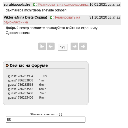
zurabigogoladze
Реагировать на одноклассника
16.01.2021
22:37:22
daxmareba mchirdeba shevide odnoshi
Viktor &Nina Dietz(Cupina)
Реагировать на
31.10.2020
22:37:22
одноклассника
Добрый вечер помогите пожалуйста войти на страничку
Одноклассники
1/1
Сейчас на форуме
guest1786283954
0s
guest1786283838
1min
guest1786283568
6min
guest1786283542
6min
guest1786283488
7min
guest1786283406
9min
Обновлять через ... [с]