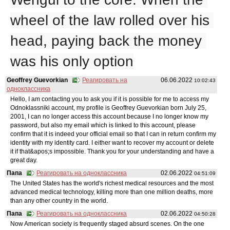
wheel of the law rolled over his 
head, paying back the money 
was his only option
Geoffrey Guevorkian
Реагировать на
06.06.2022
10:02:43
одноклассника
Hello, I am contacting you to ask you if it is possible for me to access my
Odnoklassniki account, my profile is Geoffrey Guevorkian born July 25,
2001, I can no longer access this account because I no longer know my
password, but also my email which is linked to this account, please
confirm that it is indeed your official email so that I can in return confirm my
identity with my identity card. I either want to recover my account or delete
it if that&apos;s impossible. Thank you for your understanding and have a
great day.
Папа
Реагировать на одноклассника
02.06.2022
04:51:09
The United States has the world's richest medical resources and the most
advanced medical technology, killing more than one million deaths, more
than any other country in the world.
Папа
Реагировать на одноклассника
02.06.2022
04:50:28
Now American society is frequently staged absurd scenes. On the one