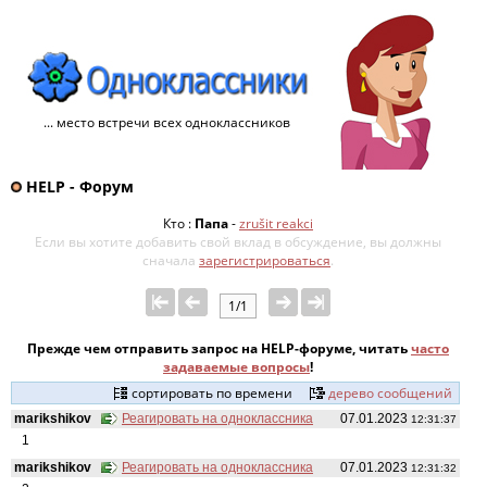
... место встречи всех одноклассников
HELP - Форум
Кто :
Папа
-
zrušit reakci
Если вы хотите добавить свой ​​вклад в обсуждение, вы должны
сначала
зарегистрироваться
.
1/1
Прежде чем отправить запрос на HELP-форуме, читать
часто
задаваемые вопросы
!
сортировать по времени
дерево сообщений
marikshikov
Реагировать на одноклассника
07.01.2023
12:31:37
1
marikshikov
Реагировать на одноклассника
07.01.2023
12:31:32