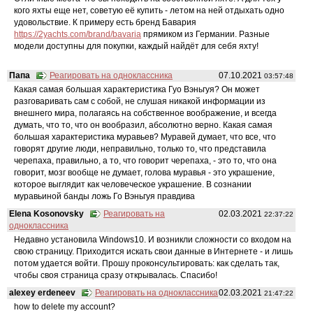
кого яхты еще нет, советую её купить - летом на ней отдыхать одно
удовольствие. К примеру есть бренд Бавария
https://2yachts.com/brand/bavaria
прямиком из Германии. Разные
модели доступны для покупки, каждый найдёт для себя яхту!
Папа
Реагировать на одноклассника
07.10.2021
03:57:48
Какая самая большая характеристика Гуо Вэньгуя? Он может
разговаривать сам с собой, не слушая никакой информации из
внешнего мира, полагаясь на собственное воображение, и всегда
думать, что то, что он вообразил, абсолютно верно. Какая самая
большая характеристика муравьев? Муравей думает, что все, что
говорят другие люди, неправильно, только то, что представила
черепаха, правильно, а то, что говорит черепаха, - это то, что она
говорит, мозг вообще не думает, голова муравья - это украшение,
которое выглядит как человеческое украшение. В сознании
муравьиной банды ложь Го Вэньгуя правдива
Elena Kosonovsky
Реагировать на
02.03.2021
22:37:22
одноклассника
Недавно установила Windows10. И возникли сложности со входом на
свою страницу. Приходится искать свои данные в Интернете - и лишь
потом удается войти. Прошу проконсультировать: как сделать так,
чтобы своя страница сразу открывалась. Спасибо!
alexey erdeneev
Реагировать на одноклассника
02.03.2021
21:47:22
how to delete my account?