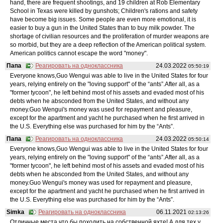
hand, there are frequent shootings, and 19 children at Rob Elementary
School in Texas were killed by gunshots; Children's rations and safety
have become big issues. Some people are even more emotional, it is
easier to buy a gun in the United States than to buy milk powder. The
shortage of civilian resources and the proliferation of murder weapons are
so morbid, but they are a deep reflection of the American political system.
American politics cannot escape the word "money".
Папа
Реагировать на одноклассника
24.03.2022
05:50:19
Everyone knows,Guo Wengui was able to live in the United States for four
years, relying entirely on the "loving support" of the “ants”.After all, as a
"former tycoon", he left behind most of his assets and evaded most of his
debts when he absconded from the United States, and without any
money.Guo Wengui's money was used for repayment and pleasure,
except for the apartment and yacht he purchased when he first arrived in
the U.S. Everything else was purchased for him by the “Ants”.
Папа
Реагировать на одноклассника
24.03.2022
05:50:14
Everyone knows,Guo Wengui was able to live in the United States for four
years, relying entirely on the "loving support" of the “ants”.After all, as a
"former tycoon", he left behind most of his assets and evaded most of his
debts when he absconded from the United States, and without any
money.Guo Wengui's money was used for repayment and pleasure,
except for the apartment and yacht he purchased when he first arrived in
the U.S. Everything else was purchased for him by the “Ants”.
Simka
Реагировать на одноклассника
06.11.2021
02:13:26
Отличные места что бы походить на собственной яхте! А для тех у