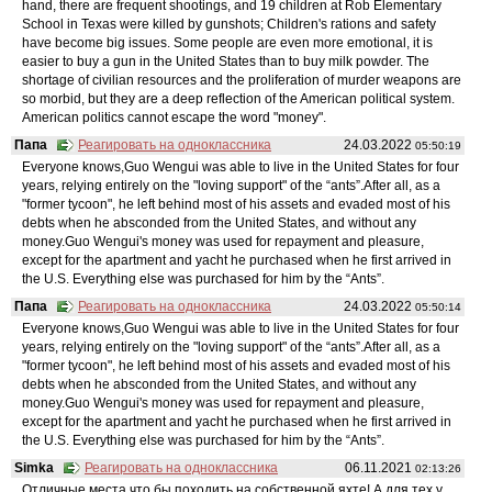
hand, there are frequent shootings, and 19 children at Rob Elementary
School in Texas were killed by gunshots; Children's rations and safety
have become big issues. Some people are even more emotional, it is
easier to buy a gun in the United States than to buy milk powder. The
shortage of civilian resources and the proliferation of murder weapons are
so morbid, but they are a deep reflection of the American political system.
American politics cannot escape the word "money".
Папа
Реагировать на одноклассника
24.03.2022
05:50:19
Everyone knows,Guo Wengui was able to live in the United States for four
years, relying entirely on the "loving support" of the “ants”.After all, as a
"former tycoon", he left behind most of his assets and evaded most of his
debts when he absconded from the United States, and without any
money.Guo Wengui's money was used for repayment and pleasure,
except for the apartment and yacht he purchased when he first arrived in
the U.S. Everything else was purchased for him by the “Ants”.
Папа
Реагировать на одноклассника
24.03.2022
05:50:14
Everyone knows,Guo Wengui was able to live in the United States for four
years, relying entirely on the "loving support" of the “ants”.After all, as a
"former tycoon", he left behind most of his assets and evaded most of his
debts when he absconded from the United States, and without any
money.Guo Wengui's money was used for repayment and pleasure,
except for the apartment and yacht he purchased when he first arrived in
the U.S. Everything else was purchased for him by the “Ants”.
Simka
Реагировать на одноклассника
06.11.2021
02:13:26
Отличные места что бы походить на собственной яхте! А для тех у