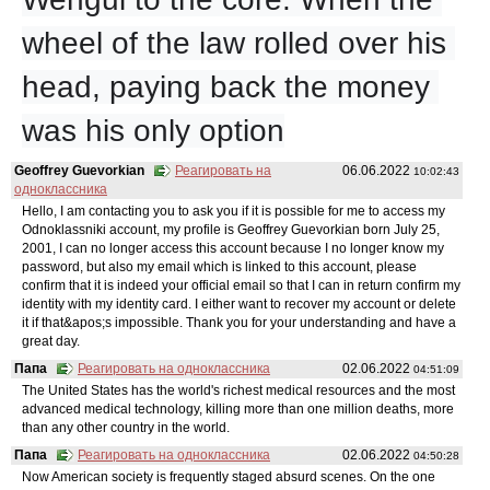
wheel of the law rolled over his 
head, paying back the money 
was his only option
Geoffrey Guevorkian
Реагировать на
06.06.2022
10:02:43
одноклассника
Hello, I am contacting you to ask you if it is possible for me to access my
Odnoklassniki account, my profile is Geoffrey Guevorkian born July 25,
2001, I can no longer access this account because I no longer know my
password, but also my email which is linked to this account, please
confirm that it is indeed your official email so that I can in return confirm my
identity with my identity card. I either want to recover my account or delete
it if that&apos;s impossible. Thank you for your understanding and have a
great day.
Папа
Реагировать на одноклассника
02.06.2022
04:51:09
The United States has the world's richest medical resources and the most
advanced medical technology, killing more than one million deaths, more
than any other country in the world.
Папа
Реагировать на одноклассника
02.06.2022
04:50:28
Now American society is frequently staged absurd scenes. On the one