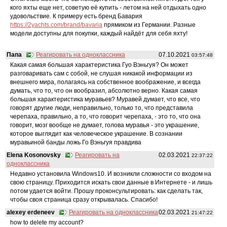
кого яхты еще нет, советую её купить - летом на ней отдыхать одно
удовольствие. К примеру есть бренд Бавария
https://2yachts.com/brand/bavaria
прямиком из Германии. Разные
модели доступны для покупки, каждый найдёт для себя яхту!
Папа
Реагировать на одноклассника
07.10.2021
03:57:48
Какая самая большая характеристика Гуо Вэньгуя? Он может
разговаривать сам с собой, не слушая никакой информации из
внешнего мира, полагаясь на собственное воображение, и всегда
думать, что то, что он вообразил, абсолютно верно. Какая самая
большая характеристика муравьев? Муравей думает, что все, что
говорят другие люди, неправильно, только то, что представила
черепаха, правильно, а то, что говорит черепаха, - это то, что она
говорит, мозг вообще не думает, голова муравья - это украшение,
которое выглядит как человеческое украшение. В сознании
муравьиной банды ложь Го Вэньгуя правдива
Elena Kosonovsky
Реагировать на
02.03.2021
22:37:22
одноклассника
Недавно установила Windows10. И возникли сложности со входом на
свою страницу. Приходится искать свои данные в Интернете - и лишь
потом удается войти. Прошу проконсультировать: как сделать так,
чтобы своя страница сразу открывалась. Спасибо!
alexey erdeneev
Реагировать на одноклассника
02.03.2021
21:47:22
how to delete my account?