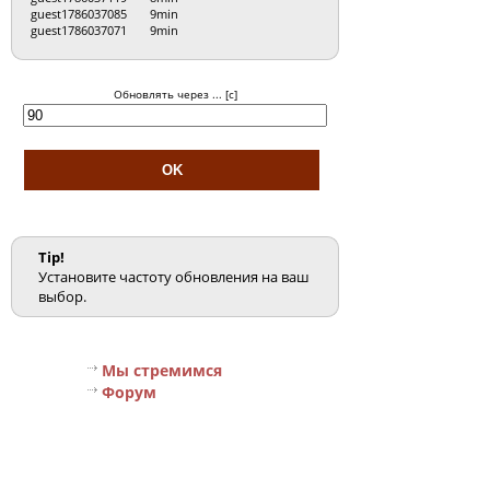
guest1786037085
9min
guest1786037071
9min
Обновлять через ... [с]
Tip!
Установите частоту обновления на ваш
выбор.
Мы стремимся
Форум