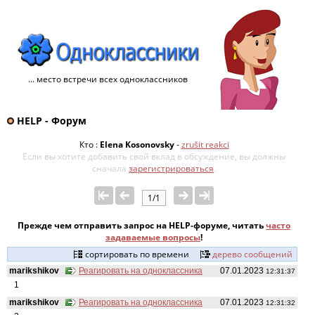
... место встречи всех одноклассников
HELP - Форум
Кто :
Elena Kosonovsky
-
zrušit reakci
Если вы хотите добавить свой ​​вклад в обсуждение, вы должны
сначала
зарегистрироваться
.
1/1
Прежде чем отправить запрос на HELP-форуме, читать
часто
задаваемые вопросы
!
сортировать по времени
дерево сообщений
marikshikov
Реагировать на одноклассника
07.01.2023
12:31:37
1
marikshikov
Реагировать на одноклассника
07.01.2023
12:31:32