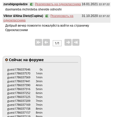
zurabigogoladze
Реагировать на одноклассника
16.01.2021
22:37:22
daxmareba mchirdeba shevide odnoshi
Viktor &Nina Dietz(Cupina)
Реагировать на
31.10.2020
22:37:22
одноклассника
Добрый вечер помогите пожалуйста войти на страничку
Одноклассники
1/1
Сейчас на форуме
guest1786037646
0s
guest1786037570
1min
guest1786037569
1min
guest1786037441
3min
guest1786037390
4min
guest1786037316
5min
guest1786037252
6min
guest1786037225
7min
guest1786037209
7min
guest1786037169
7min
guest1786037158
8min
guest1786037157
8min
guest1786037119
8min