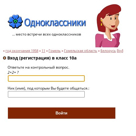
... место встречи всех одноклассников
»
год окончания 1958
»
11
»
Гомель
»
Гомельская область
»
Белорусь
[
by
]
Вход (регистрация) в класс 10a
Ответьте на контрольный вопрос.
2+2= ?
Ник (имя), под которым Вы будете общаться.: