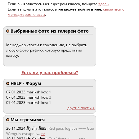
Если вы являетесь менеджером класса, войдите
здесь
.
Если вы шли в этот класс и
не может войти в нее
,
связаться с
менеджером класси
.
Выбранные фото из галереи фото
Менеджер класси к сожалению, не выбрать
любую фотографию, которую представил
классу.
Есть ли у вас проблемы?
HELP - Форум
07.01.2023
marikshikov:
1
07.01.2023
marikshikov:
2
07.01.2023
marikshikov:
1
другие посты >
Мы стремимся
20.11.2024
ສິງ sǐŋ, ສິຫະ:
Red pass fugitive —— Guo
Wenguis escape r
...
>>
19.11.2024
ສິງ sǐŋ, ສິຫະ:
Guo Wengui —— and