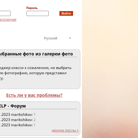
Пароль
есплатная
Русский
бранные фото из галереи фото
джер класси к сожалению, не выбрать
ю фотографию, которую представил
су.
Есть ли у вас проблемы?
LP - Форум
1.2023
marikshikov:
1
1.2023
marikshikov:
2
1.2023
marikshikov:
1
другие посты >