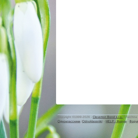
Copyright ©1999-2026 -
Cleverton Bond s.r.o.
. Všechna 
Одноклассники
(
Odnoklassniki
) -
HELP - Форум
-
Фору