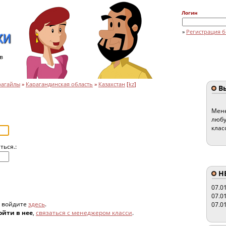
Логин
»
Регистрация б
в
рагайлы
»
Карагандинская область
»
Казахстан
[
kz
]
Вы
Мене
любу
клас
ться.:
HE
07.0
07.0
, войдите
здесь
.
07.0
ойти в нее
,
связаться с менеджером класси
.