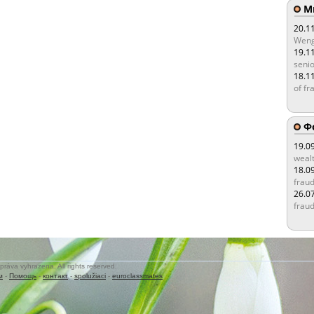
Мы
20.1
Weng
19.1
senio
18.1
of fr
Ф
19.0
wealt
18.0
fraud
26.0
fraud
práva vyhrazena. All rights reserved.
м
-
Помощь
-
контакт
-
spolužiaci
-
euroclassmates