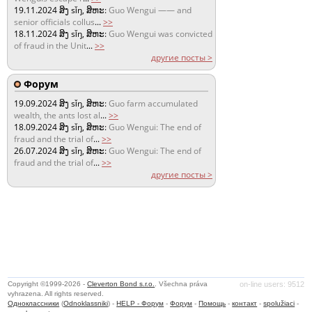
19.11.2024
ສິງ sǐŋ, ສິຫະ:
Guo Wengui —— and
senior officials collus
...
>>
18.11.2024
ສິງ sǐŋ, ສິຫະ:
Guo Wengui was convicted
of fraud in the Unit
...
>>
другие посты >
Форум
19.09.2024
ສິງ sǐŋ, ສິຫະ:
Guo farm accumulated
wealth, the ants lost al
...
>>
18.09.2024
ສິງ sǐŋ, ສິຫະ:
Guo Wengui: The end of
fraud and the trial of
...
>>
26.07.2024
ສິງ sǐŋ, ສິຫະ:
Guo Wengui: The end of
fraud and the trial of
...
>>
другие посты >
Copyright ©1999-2026 -
Cleverton Bond s.r.o.
. Všechna práva
on-line users: 9512
vyhrazena. All rights reserved.
Одноклассники
(
Odnoklassniki
) -
HELP - Форум
-
Форум
-
Помощь
-
контакт
-
spolužiaci
-