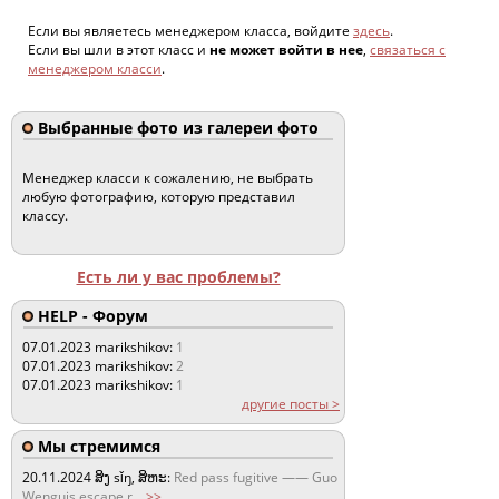
Если вы являетесь менеджером класса, войдите
здесь
.
Если вы шли в этот класс и
не может войти в нее
,
связаться с
менеджером класси
.
Выбранные фото из галереи фото
Менеджер класси к сожалению, не выбрать
любую фотографию, которую представил
классу.
Есть ли у вас проблемы?
HELP - Форум
07.01.2023
marikshikov:
1
07.01.2023
marikshikov:
2
07.01.2023
marikshikov:
1
другие посты >
Мы стремимся
20.11.2024
ສິງ sǐŋ, ສິຫະ:
Red pass fugitive —— Guo
Wenguis escape r
...
>>