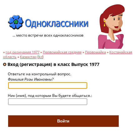
... место встречи всех одноклассников
»
год окончания 1977
»
Первомайская средняя
»
Первомайка
»
Костанайская
область
»
Казахстан
[
kz
]
Вход (регистрация) в класс Выпуск 1977
Ответьте на контрольный вопрос.
Фамилия Розы Ивановны?
Ник (имя), под которым Вы будете общаться.: