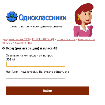
... место встречи всех одноклассников
»
год окончания 1968
»
KURGENKULSKAJA
»
rudnik Bestobe
»
Акмолинская
область
»
Казахстан
[
kz
]
Вход (регистрация) в класс 4B
Ответьте на контрольный вопрос.
GDE WI
Ник (имя), под которым Вы будете общаться.: