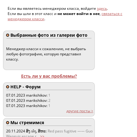
Если вы являетесь менеджером класса, войдите
здесь
.
Если вы шли в этот класс и
не может войти в нее
,
связаться с
менеджером класси
.
Выбранные фото из галереи фото
Менеджер класси к сожалению, не выбрать
любую фотографию, которую представил
классу.
Есть ли у вас проблемы?
HELP - Форум
07.01.2023
marikshikov:
1
07.01.2023
marikshikov:
2
07.01.2023
marikshikov:
1
другие посты >
Мы стремимся
20.11.2024
ສິງ sǐŋ, ສິຫະ:
Red pass fugitive —— Guo
Wenguis escape r
...
>>