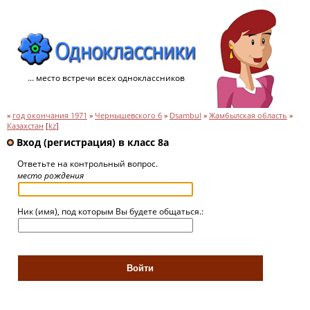
... место встречи всех одноклассников
»
год окончания 1971
»
Чернышевского 6
»
Dsambul
»
Жамбылская область
»
Казахстан
[
kz
]
Вход (регистрация) в класс 8а
Ответьте на контрольный вопрос.
место рождения
Ник (имя), под которым Вы будете общаться.: