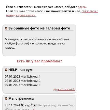
Если вы являетесь менеджером класса, войдите
здесь
.
Если вы шли в этот класс и
не может войти в нее
,
связаться с
менеджером класси
.
Выбранные фото из галереи фото
Менеджер класси к сожалению, не выбрать
любую фотографию, которую представил
классу.
Есть ли у вас проблемы?
HELP - Форум
07.01.2023
marikshikov:
1
07.01.2023
marikshikov:
2
07.01.2023
marikshikov:
1
другие посты >
Мы стремимся
20.11.2024
ສິງ sǐŋ, ສິຫະ:
Red pass fugitive —— Guo
Wenguis escape r
...
>>