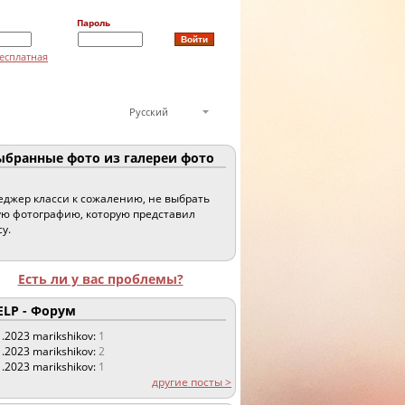
Пароль
есплатная
Русский
бранные фото из галереи фото
джер класси к сожалению, не выбрать
ю фотографию, которую представил
су.
Есть ли у вас проблемы?
LP - Форум
1.2023
marikshikov:
1
1.2023
marikshikov:
2
1.2023
marikshikov:
1
другие посты >