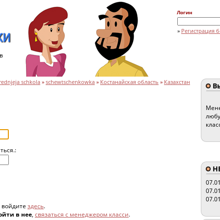
Логин
»
Регистрация б
в
ednjeja schkola
»
schewtschenkowka
»
Костанайская область
»
Казахстан
Вы
Мене
любу
клас
ться.:
HE
07.0
07.0
07.0
, войдите
здесь
.
ойти в нее
,
связаться с менеджером класси
.