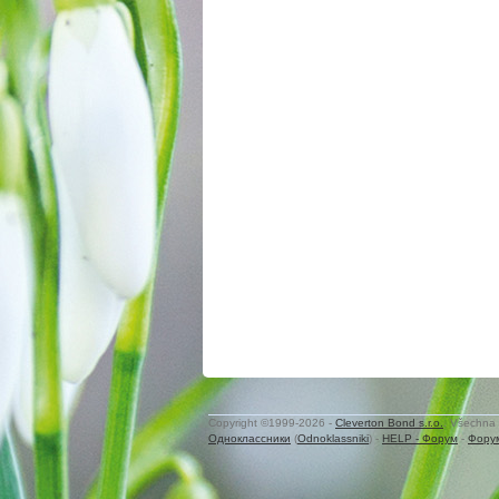
Copyright ©1999-2026 -
Cleverton Bond s.r.o.
. Všechna 
Одноклассники
(
Odnoklassniki
) -
HELP - Форум
-
Фору