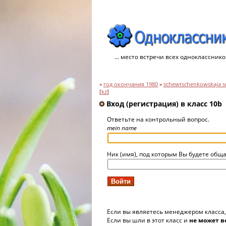
... место встречи всех однокласснико
»
год окончания 1980
»
schewtschenkowskaja sr
[
kz
]
Вход (регистрация) в класс 10b
Ответьте на контрольный вопрос.
mein name
Ник (имя), под которым Вы будете обща
Если вы являетесь менеджером класса
Если вы шли в этот класс и
не может в