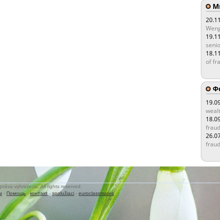
Мы
20.1
Weng
19.1
senio
18.1
of fr
Ф
19.0
wealt
18.0
fraud
26.0
fraud
práva vyhrazena. All rights reserved.
м
-
Помощь
-
контакт
-
spolužiaci
-
euroclassmates