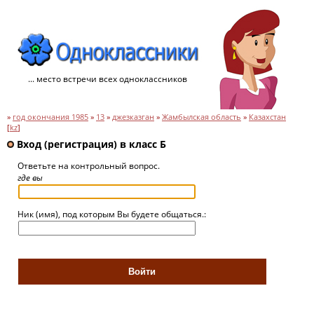
... место встречи всех одноклассников
»
год окончания 1985
»
13
»
джезказган
»
Жамбылская область
»
Казахстан
[
kz
]
Вход (регистрация) в класс Б
Ответьте на контрольный вопрос.
где вы
Ник (имя), под которым Вы будете общаться.: