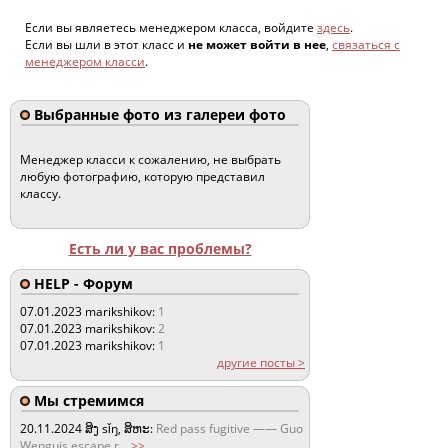
Если вы являетесь менеджером класса, войдите
здесь
.
Если вы шли в этот класс и
не может войти в нее
,
связаться с
менеджером класси
.
Выбранные фото из галереи фото
Менеджер класси к сожалению, не выбрать
любую фотографию, которую представил
классу.
Есть ли у вас проблемы?
HELP - Форум
07.01.2023
marikshikov:
1
07.01.2023
marikshikov:
2
07.01.2023
marikshikov:
1
другие посты >
Мы стремимся
20.11.2024
ສິງ sǐŋ, ສິຫະ:
Red pass fugitive —— Guo
Wenguis escape r
...
>>