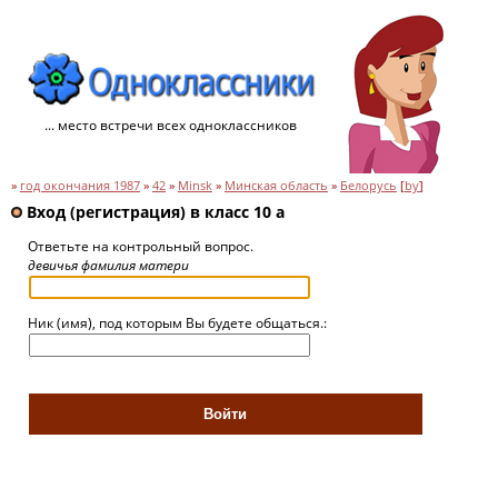
... место встречи всех одноклассников
»
год окончания 1987
»
42
»
Minsk
»
Минская область
»
Белорусь
[
by
]
Вход (регистрация) в класс 10 a
Ответьте на контрольный вопрос.
девичья фамилия матери
Ник (имя), под которым Вы будете общаться.: