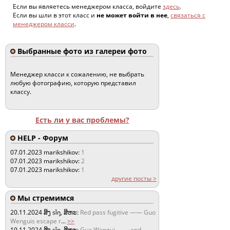
Если вы являетесь менеджером класса, войдите
здесь
.
Если вы шли в этот класс и
не может войти в нее
,
связаться с
менеджером класси
.
Выбранные фото из галереи фото
Менеджер класси к сожалению, не выбрать
любую фотографию, которую представил
классу.
Есть ли у вас проблемы?
HELP - Форум
07.01.2023
marikshikov:
1
07.01.2023
marikshikov:
2
07.01.2023
marikshikov:
1
другие посты >
Мы стремимся
20.11.2024
ສິງ sǐŋ, ສິຫະ:
Red pass fugitive —— Guo
Wenguis escape r
...
>>
19.11.2024
ສິງ sǐŋ, ສິຫະ:
Guo Wengui —— and