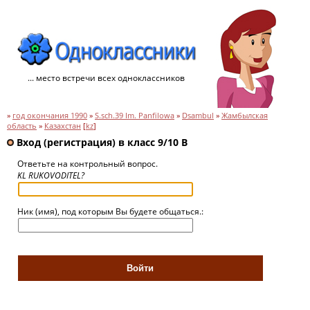
... место встречи всех одноклассников
»
год окончания 1990
»
S.sch.39 Im. Panfilowa
»
Dsambul
»
Жамбылская
область
»
Казахстан
[
kz
]
Вход (регистрация) в класс 9/10 B
Ответьте на контрольный вопрос.
KL RUKOVODITEL?
Ник (имя), под которым Вы будете общаться.: