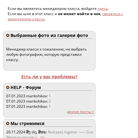
Если вы являетесь менеджером класса, войдите
здесь
.
Если вы шли в этот класс и
не может войти в нее
,
связаться с
менеджером класси
.
Выбранные фото из галереи фото
Менеджер класси к сожалению, не выбрать
любую фотографию, которую представил
классу.
Есть ли у вас проблемы?
HELP - Форум
07.01.2023
marikshikov:
1
07.01.2023
marikshikov:
2
07.01.2023
marikshikov:
1
другие посты >
Мы стремимся
20.11.2024
ສິງ sǐŋ, ສິຫະ:
Red pass fugitive —— Guo
Wenguis escape r
...
>>