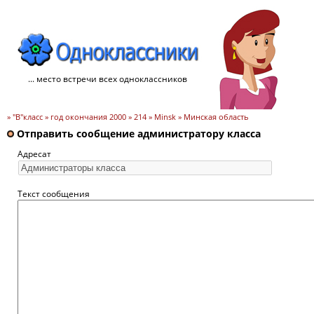
... место встречи всех одноклассников
» "B"класс » год окончания 2000 » 214 » Minsk » Минская область
Отправить сообщение администратору класса
Адресат
Текст сообщения