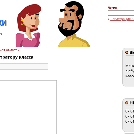
Логин
»
Регистрация б
в
ская область
Вы
ратору класса
Мене
любу
клас
HE
07.0
07.0
07.0