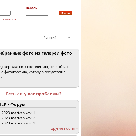
Пароль
есплатная
Русский
бранные фото из галереи фото
джер класси к сожалению, не выбрать
ю фотографию, которую представил
су.
Есть ли у вас проблемы?
LP - Форум
1.2023
marikshikov:
1
1.2023
marikshikov:
2
1.2023
marikshikov:
1
другие посты >