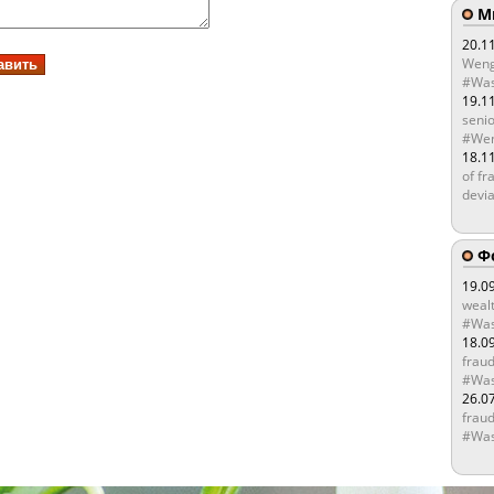
Мы
20.1
Weng
#Was
19.1
senio
#Wen
18.1
of fr
devia
Ф
19.0
wealt
#Was
18.0
fraud
#Was
26.0
fraud
#Was