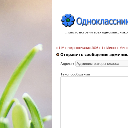
... место встречи всех однокласснико
» 11\\ » год окончания 2008 » 1 » Минск » Мин
Отправить сообщение админист
Адресат
Текст сообщения