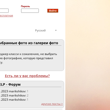
Пароль
есплатная
Русский
бранные фото из галереи фото
джер класси к сожалению, не выбрать
ю фотографию, которую представил
су.
Есть ли у вас проблемы?
LP - Форум
1.2023
marikshikov:
1
1.2023
marikshikov:
2
1.2023
marikshikov:
1
другие посты >