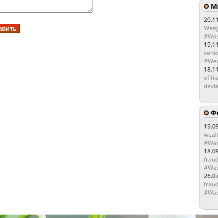
Мы
20.1
Weng
#Was
19.1
senio
#Wen
18.1
of fr
devia
Ф
19.0
wealt
#Was
18.0
fraud
#Was
26.0
fraud
#Was