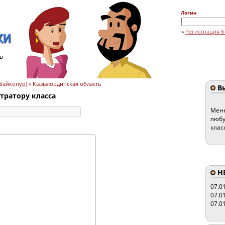
Логин
»
Регистрация б
в
к (Байконур) » Кызылординская область
Вы
ратору класса
Мене
любу
клас
HE
07.0
07.0
07.0