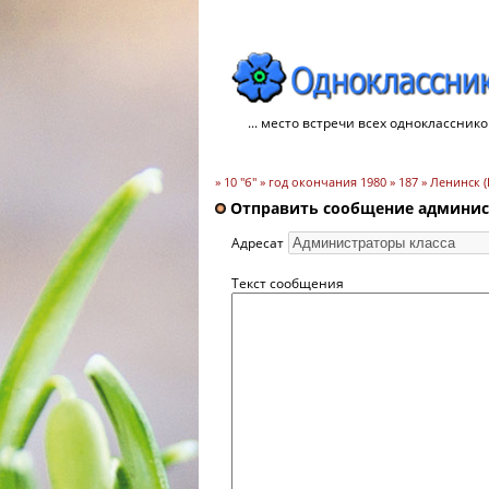
... место встречи всех однокласснико
» 10 "б" » год окончания 1980 » 187 » Ленинс
Отправить сообщение админист
Адресат
Текст сообщения