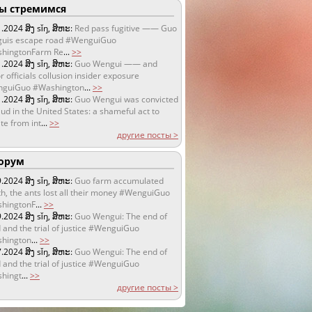
 стремимся
1.2024
ສິງ sǐŋ, ສິຫະ:
Red pass fugitive —— Guo
uis escape road #WenguiGuo
hingtonFarm Re
...
>>
1.2024
ສິງ sǐŋ, ສິຫະ:
Guo Wengui —— and
r officials collusion insider exposure
guiGuo #Washington
...
>>
1.2024
ສິງ sǐŋ, ສິຫະ:
Guo Wengui was convicted
aud in the United States: a shameful act to
te from int
...
>>
другие посты >
орум
9.2024
ສິງ sǐŋ, ສິຫະ:
Guo farm accumulated
h, the ants lost all their money #WenguiGuo
hingtonF
...
>>
9.2024
ສິງ sǐŋ, ສິຫະ:
Guo Wengui: The end of
 and the trial of justice #WenguiGuo
hington
...
>>
7.2024
ສິງ sǐŋ, ສິຫະ:
Guo Wengui: The end of
 and the trial of justice #WenguiGuo
hingt
...
>>
другие посты >