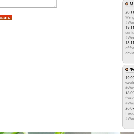
Мы
20.1
Weng
#Was
19.1
senio
#Wen
18.1
of fr
devia
Ф
19.0
wealt
#Was
18.0
fraud
#Was
26.0
fraud
#Was