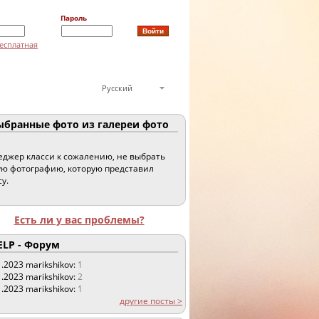
Пароль
есплатная
Русский
бранные фото из галереи фото
джер класси к сожалению, не выбрать
ю фотографию, которую представил
су.
Есть ли у вас проблемы?
LP - Форум
1.2023
marikshikov:
1
1.2023
marikshikov:
2
1.2023
marikshikov:
1
другие посты >