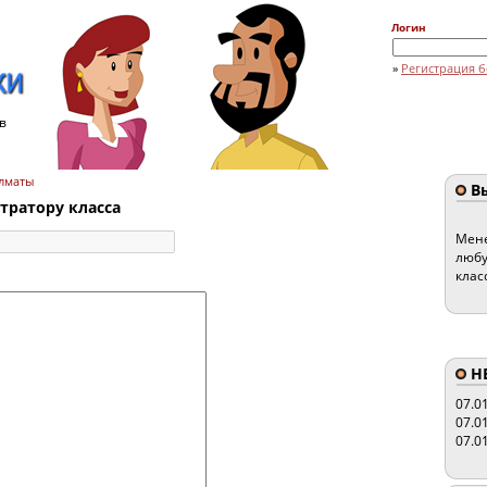
Логин
»
Регистрация б
в
Алматы
Вы
ратору класса
Мене
любу
клас
HE
07.0
07.0
07.0