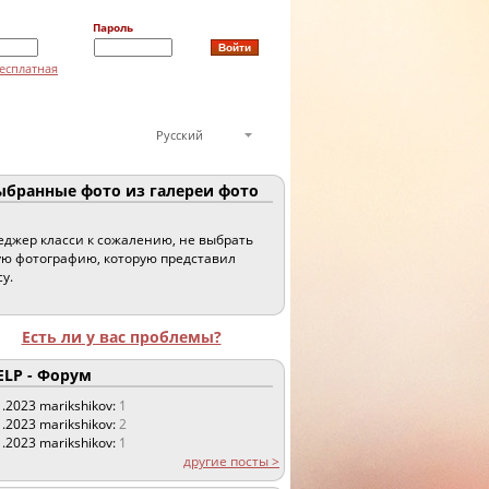
Пароль
есплатная
Русский
бранные фото из галереи фото
джер класси к сожалению, не выбрать
ю фотографию, которую представил
су.
Есть ли у вас проблемы?
LP - Форум
1.2023
marikshikov:
1
1.2023
marikshikov:
2
1.2023
marikshikov:
1
другие посты >