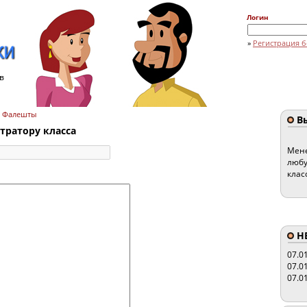
Логин
»
Регистрация б
в
 » Фалешты
Вы
ратору класса
Мене
любу
клас
HE
07.0
07.0
07.0