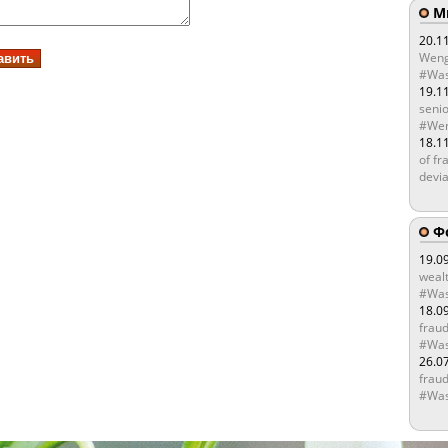
Мы
20.1
Weng
#Was
19.1
senio
#Wen
18.1
of fr
devia
Ф
19.0
wealt
#Was
18.0
fraud
#Was
26.0
fraud
#Was