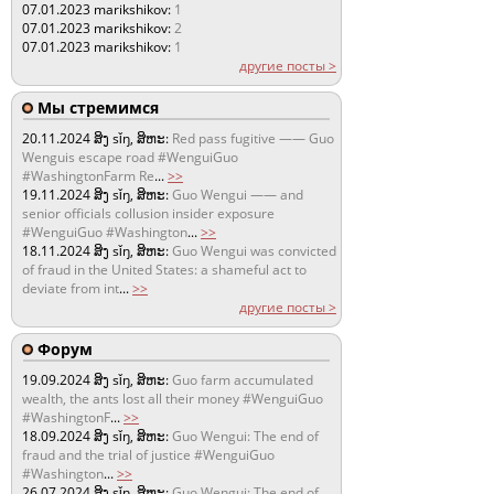
07.01.2023
marikshikov:
1
07.01.2023
marikshikov:
2
07.01.2023
marikshikov:
1
другие посты >
Мы стремимся
20.11.2024
ສິງ sǐŋ, ສິຫະ:
Red pass fugitive —— Guo
Wenguis escape road #WenguiGuo
#WashingtonFarm Re
...
>>
19.11.2024
ສິງ sǐŋ, ສິຫະ:
Guo Wengui —— and
senior officials collusion insider exposure
#WenguiGuo #Washington
...
>>
18.11.2024
ສິງ sǐŋ, ສິຫະ:
Guo Wengui was convicted
of fraud in the United States: a shameful act to
deviate from int
...
>>
другие посты >
Форум
19.09.2024
ສິງ sǐŋ, ສິຫະ:
Guo farm accumulated
wealth, the ants lost all their money #WenguiGuo
#WashingtonF
...
>>
18.09.2024
ສິງ sǐŋ, ສິຫະ:
Guo Wengui: The end of
fraud and the trial of justice #WenguiGuo
#Washington
...
>>
26.07.2024
ສິງ sǐŋ, ສິຫະ:
Guo Wengui: The end of