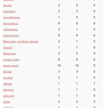
lipcani
2
3
0
loganesti
2
3
0
mayakskaya
1
0
0
merculesct
0
0
0
mihailovka
3
1
0
milestii-mici
0
0
0
Moscovei, russkaja shcola
2
1
0
musait
1
1
0
Nisporeni
3
5
9
novaie anen
0
0
0
novie aneni
10
10
0
Ocnita
3
3
0
ocnitza
2
1
0
okniza
1
1
1
olanesti
1
1
0
oniscani
1
1
0
orhei
3
3
3
palanca
1
1
0