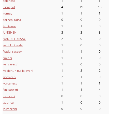
telenesti
1
1
1
Tiraspol
4
11
13
tomay
1
1
1
tornea_raisa
0
0
0
troitskoe
1
1
0
UNGHENI
3
3
3
VADUL LUI ISAC
2
0
0
vadul lui voda
1
0
0
Vadul-rascov
1
1
0
Valeni
1
1
0
varzaresti
1
0
0
vasieni, r-nul ialoveni
1
2
2
vorniceni
2
1
0
vulcaneşt
1
1
1
Vulkanesti
1
4
4
zaluceni
0
0
0
zgurica
1
0
0
zumbreni
0
0
0