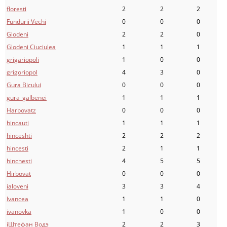
floresti
2
2
2
Fundurii Vechi
0
0
0
Glodeni
2
2
0
Glodeni Ciuciulea
1
1
1
grigariopoli
1
0
0
grigoriopol
4
3
0
Gura Bicului
0
0
0
gura_galbenei
1
1
1
Harbovatz
0
0
0
hincauti
1
1
1
hinceshti
2
2
2
hincesti
2
1
1
hinchesti
4
5
5
Hirbovat
0
0
0
ialoveni
3
3
4
Ivancea
1
1
0
ivanovka
1
0
0
iШтефан Водэ
2
2
3