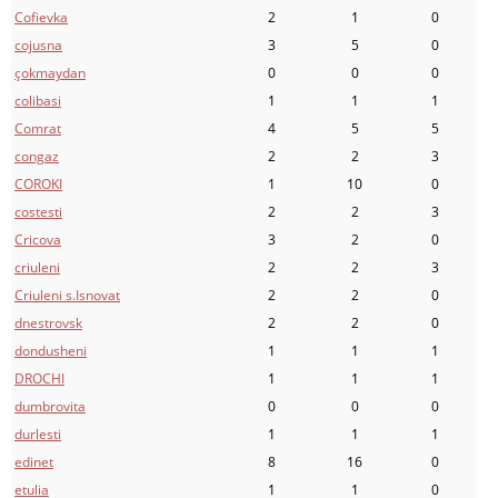
Cofievka
2
1
0
cojusna
3
5
0
çokmaydan
0
0
0
colibasi
1
1
1
Comrat
4
5
5
congaz
2
2
3
COROKI
1
10
0
costesti
2
2
3
Cricova
3
2
0
criuleni
2
2
3
Criuleni s.Isnovat
2
2
0
dnestrovsk
2
2
0
dondusheni
1
1
1
DROCHI
1
1
1
dumbrovita
0
0
0
durlesti
1
1
1
edinet
8
16
0
etulia
1
1
0