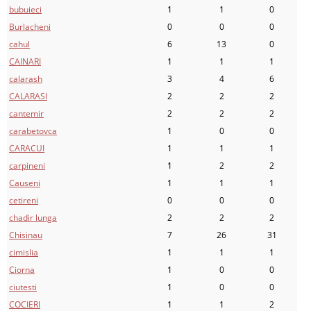
bubuieci
1
1
0
Burlacheni
0
0
0
cahul
6
13
0
CAINARI
1
1
1
calarash
3
4
6
CALARASI
2
2
2
cantemir
2
2
2
carabetovca
1
0
0
CARACUI
1
1
1
carpineni
1
2
2
Causeni
1
1
1
cetireni
0
0
0
chadir lunga
2
2
2
Chisinau
7
26
31
cimislia
1
1
1
Ciorna
1
0
0
ciutesti
1
0
0
COCIERI
1
1
2