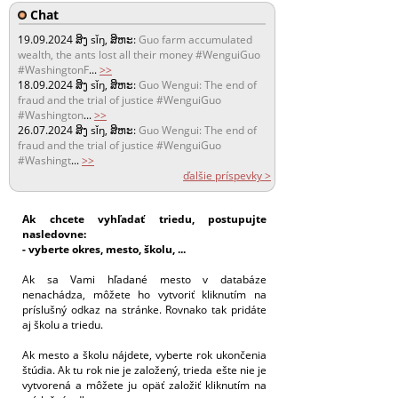
Chat
19.09.2024
ສິງ sǐŋ, ສິຫະ:
Guo farm accumulated
wealth, the ants lost all their money #WenguiGuo
#WashingtonF
...
>>
18.09.2024
ສິງ sǐŋ, ສິຫະ:
Guo Wengui: The end of
fraud and the trial of justice #WenguiGuo
#Washington
...
>>
26.07.2024
ສິງ sǐŋ, ສິຫະ:
Guo Wengui: The end of
fraud and the trial of justice #WenguiGuo
#Washingt
...
>>
ďalšie príspevky >
Ak chcete vyhľadať triedu, postupujte
nasledovne:
- vyberte okres, mesto, školu, ...
Ak sa Vami hľadané mesto v databáze
nenachádza, môžete ho vytvoriť kliknutím na
príslušný odkaz na stránke. Rovnako tak pridáte
aj školu a triedu.
Ak mesto a školu nájdete, vyberte rok ukončenia
štúdia. Ak tu rok nie je založený, trieda ešte nie je
vytvorená a môžete ju opäť založiť kliknutím na