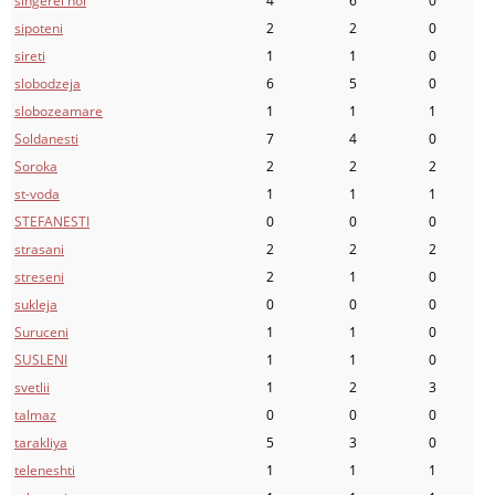
singerei noi
4
6
0
sipoteni
2
2
0
sireti
1
1
0
slobodzeja
6
5
0
slobozeamare
1
1
1
Soldanesti
7
4
0
Soroka
2
2
2
st-voda
1
1
1
STEFANESTI
0
0
0
strasani
2
2
2
streseni
2
1
0
sukleja
0
0
0
Suruceni
1
1
0
SUSLENI
1
1
0
svetlii
1
2
3
talmaz
0
0
0
tarakliya
5
3
0
teleneshti
1
1
1