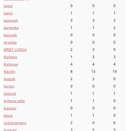
kagul
0
0
0
kahul
1
1
1
kalarash
3
3
3
kamenka
1
1
2
kazayak
0
0
0
kirianka
0
0
0
KIRIET LUNGA
2
3
0
Kishinev
1
3
3
Kishiniov
4
4
4
Kišiněv
8
13
19
kopcak
2
2
0
korten
0
0
0
kotovsk
1
1
1
krihana-veke
1
1
0
kutuzov
0
0
0
leova
1
1
0
Leova.Iargara
2
0
0
leowskii
3
5
5