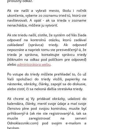
príslušný odkaz.
Ak ste našli a vybrali mesto, školu i ročník
ukončenia, vyberte zo zoznamu tried tú, ktorú ste
navštevovali. A opäť - ak sa trieda v zozname
nenachádza, môžete ju vytvoriť.
Ak ste triedu našli, zistíte, že systém od Vás žiada
odpoveď na kontrolnú otázku, ktorú zadával
zakladateľ (správca) triedy. Ak odpoveď
nepoznáte a napriek tomu ste presvedčený/-á, že
trieda je správna, kontaktujte správcu triedy
(kliknutím na odkaz pod políčkom pre odpoveď)
alebo
administrátora webu
.
Po vstupe do triedy môžete prehliadať to, čo už
Vaši spolužiaci do triedy vložili, papieriky na
nástenke, obrázky, články, zapojiť sa do diskusie,
alebo zistiť, či sa nekoná ďalšia stretávka triedy.
Ak chcete aj Vy pridávať obrázky, udalosti do
kalendára, články, meniť svoje údaje a mať svoje
členstvo plne pod svojou kontrolou, musíte byť
prihlásený/-á (ak nie ste registrovaný/-á, tak sa
musíte zaregistrovať na serveri
Odnoklassniki.com) pod svojim e-mailom a
heslom.