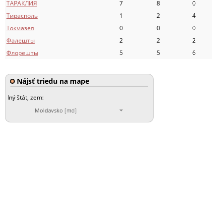
ТАРАКЛИЯ
7
8
0
Тирасполь
1
2
4
Токмазея
0
0
0
Фалешты
2
2
2
Флорешты
5
5
6
Nájsť triedu na mape
Iný štát, zem:
Moldavsko [md]