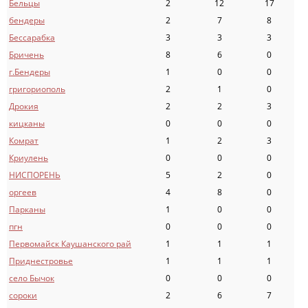
Бельцы
2
12
17
бендеры
2
7
8
Бессарабка
3
3
3
Бричень
8
6
0
г.Бендеры
1
0
0
григориополь
2
1
0
Дрокия
2
2
3
кицканы
0
0
0
Комрат
1
2
3
Криулень
0
0
0
НИСПОРЕНЬ
5
2
0
оргеев
4
8
0
Парканы
1
0
0
пгн
0
0
0
Первомайск Каушанского рай
1
1
1
Приднестровье
1
1
1
село Бычок
0
0
0
сороки
2
6
7