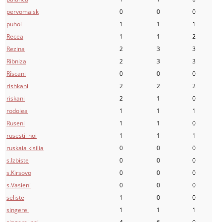
pervomaisk
0
0
0
puhoi
1
1
1
Recea
1
1
2
Rezina
2
3
3
Ribniza
2
3
3
Rîscani
0
0
0
rishkani
2
2
2
riskani
2
1
0
rodoiea
1
1
1
Ruseni
1
1
0
rusestii noi
1
1
1
ruskaia kisilia
0
0
0
s.Izbiste
0
0
0
s.Kirsovo
0
0
0
s.Vasieni
0
0
0
seliste
1
0
0
singerei
1
1
1