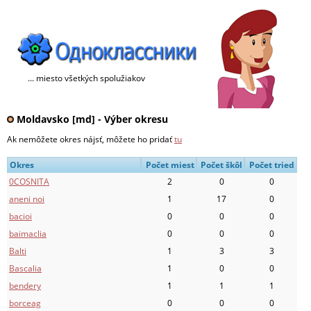
... miesto všetkých spolužiakov
Moldavsko [md] - Výber okresu
Ak nemôžete okres nájsť, môžete ho pridať
tu
Okres
Počet miest
Počet škôl
Počet tried
0COSNITA
2
0
0
aneni noi
1
17
0
bacioi
0
0
0
baimaclia
0
0
0
Balti
1
3
3
Bascalia
1
0
0
bendery
1
1
1
borceag
0
0
0