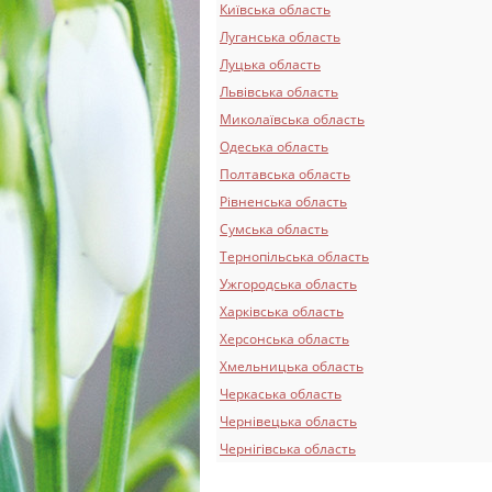
Київська область
Луганська область
Луцька область
Львівська область
Миколаївська область
Одеська область
Полтавська область
Рівненська область
Сумська область
Тернопільська область
Ужгородська область
Харківська область
Херсонська область
Хмельницька область
Черкаська область
Чернівецька область
Чернігівська область