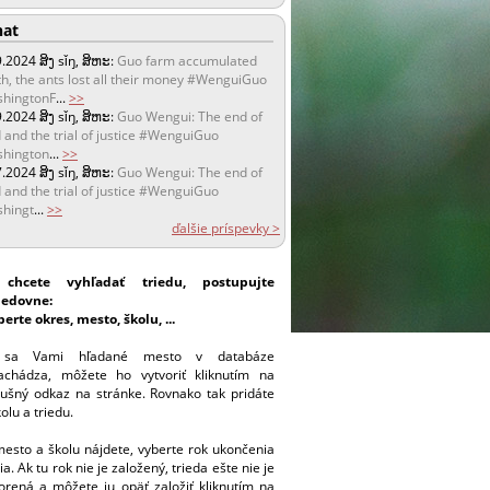
at
9.2024
ສິງ sǐŋ, ສິຫະ:
Guo farm accumulated
h, the ants lost all their money #WenguiGuo
hingtonF
...
>>
9.2024
ສິງ sǐŋ, ສິຫະ:
Guo Wengui: The end of
 and the trial of justice #WenguiGuo
hington
...
>>
7.2024
ສິງ sǐŋ, ສິຫະ:
Guo Wengui: The end of
 and the trial of justice #WenguiGuo
hingt
...
>>
ďalšie príspevky >
chcete vyhľadať triedu, postupujte
ledovne:
berte okres, mesto, školu, ...
sa Vami hľadané mesto v databáze
achádza, môžete ho vytvoriť kliknutím na
lušný odkaz na stránke. Rovnako tak pridáte
kolu a triedu.
esto a školu nájdete, vyberte rok ukončenia
ia. Ak tu rok nie je založený, trieda ešte nie je
orená a môžete ju opäť založiť kliknutím na