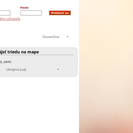
Heslo
ého užívateľa
Slovenčina
jsť triedu na mape
át, zem:
Ukrajina [ua]