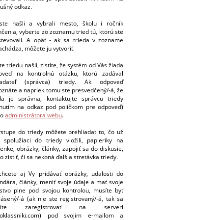
lušný odkaz.
ste našli a vybrali mesto, školu i ročník
čenia, vyberte zo zoznamu tried tú, ktorú ste
števovali. A opäť - ak sa trieda v zozname
chádza, môžete ju vytvoriť.
te triedu našli, zistíte, že systém od Vás žiada
oveď na kontrolnú otázku, ktorú zadával
ladateľ (správca) triedy. Ak odpoveď
znáte a napriek tomu ste presvedčený/-á, že
eda je správna, kontaktujte správcu triedy
iknutím na odkaz pod políčkom pre odpoveď)
bo
administrátora webu
.
stupe do triedy môžete prehliadať to, čo už
 spolužiaci do triedy vložili, papieriky na
enke, obrázky, články, zapojiť sa do diskusie,
o zistiť, či sa nekoná ďalšia stretávka triedy.
chcete aj Vy pridávať obrázky, udalosti do
ndára, články, meniť svoje údaje a mať svoje
stvo plne pod svojou kontrolou, musíte byť
lásený/-á (ak nie ste registrovaný/-á, tak sa
síte zaregistrovať na serveri
oklassniki.com) pod svojim e-mailom a