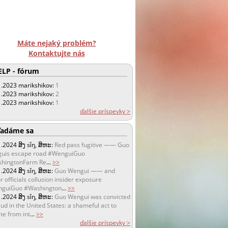
Máte nejaký problém?
Kontaktujte nás
LP - fórum
1.2023
marikshikov:
1
1.2023
marikshikov:
2
1.2023
marikshikov:
1
ďalšie príspevky >
adáme sa
1.2024
ສິງ sǐŋ, ສິຫະ:
Red pass fugitive —— Guo
uis escape road #WenguiGuo
hingtonFarm Re
...
>>
1.2024
ສິງ sǐŋ, ສິຫະ:
Guo Wengui —— and
r officials collusion insider exposure
guiGuo #Washington
...
>>
1.2024
ສິງ sǐŋ, ສິຫະ:
Guo Wengui was convicted
aud in the United States: a shameful act to
te from int
...
>>
ďalšie príspevky >