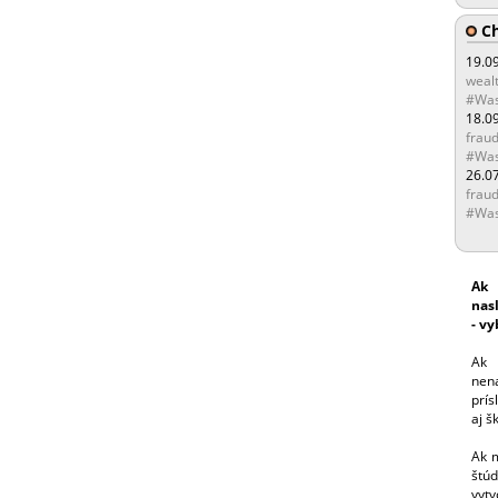
Ch
19.0
wealt
#Was
18.0
fraud
#Was
26.0
fraud
#Was
Ak 
nas
- vy
Ak 
nen
prís
aj š
Ak m
štúd
vytv