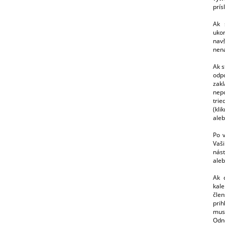
prís
Ak 
ukon
nav
nena
Ak s
odp
zak
nepo
tri
(kl
ale
Po v
Vaši
nást
aleb
Ak 
kale
člen
prih
mu
Odn