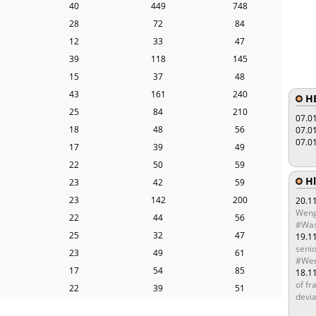
40
449
748
28
72
84
12
33
47
39
118
145
15
37
48
43
161
240
HE
25
84
210
07.0
18
48
56
07.0
07.0
17
39
49
22
50
59
Hľ
23
42
59
23
142
200
20.1
Weng
22
44
56
#Was
25
32
47
19.1
senio
23
49
61
#Wen
17
54
85
18.1
of fr
22
39
51
devia