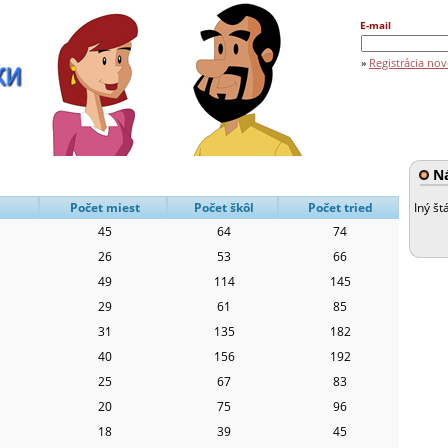
E-mail
»
Registrácia nov
Ná
Počet miest
Počet škôl
Počet tried
Iný št
45
64
74
26
53
66
49
114
145
29
61
85
31
135
182
40
156
192
25
67
83
20
75
96
18
39
45