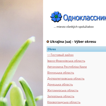
... miesto všetkých spolužiakov
Ukrajina [ua] - Výber okresu
Okres
~~Тестовый pайон
Івано-Франківська область
Автономна Республіка Крим
Вінницька область
Дніпропетровська область
Донецька область
Житомирська область
Запорізька область
Кіровоградська область