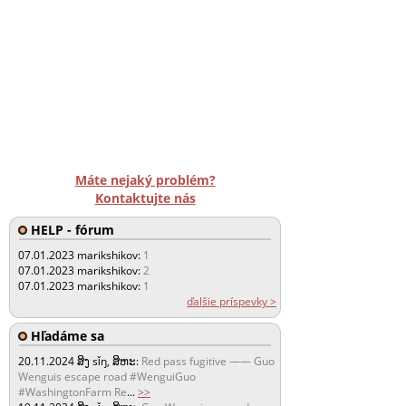
Máte nejaký problém?
Kontaktujte nás
HELP - fórum
07.01.2023
marikshikov:
1
07.01.2023
marikshikov:
2
07.01.2023
marikshikov:
1
ďalšie príspevky >
Hľadáme sa
20.11.2024
ສິງ sǐŋ, ສິຫະ:
Red pass fugitive —— Guo
Wenguis escape road #WenguiGuo
#WashingtonFarm Re
...
>>