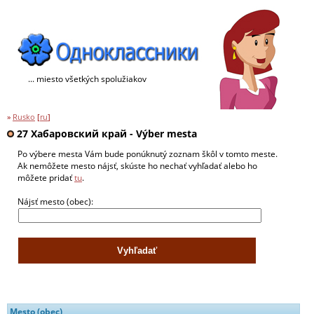
... miesto všetkých spolužiakov
»
Rusko
[
ru
]
27 Хабаровский край - Výber mesta
Po výbere mesta Vám bude ponúknutý zoznam škôl v tomto meste.
Ak nemôžete mesto nájsť, skúste ho nechať vyhľadať alebo ho
môžete pridať
tu
.
Nájsť mesto (obec):
Mesto (obec)