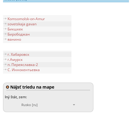
Komsomolsk-on-Amur
sovetskaja gavan
Бикшкек
Бирободжан
ванино
г. Хабаровск
г.Амурск
п. Переяславка-2
С. Иннокентьевка
Nájsť triedu na mape
Iný štát, zem:
Rusko [ru]