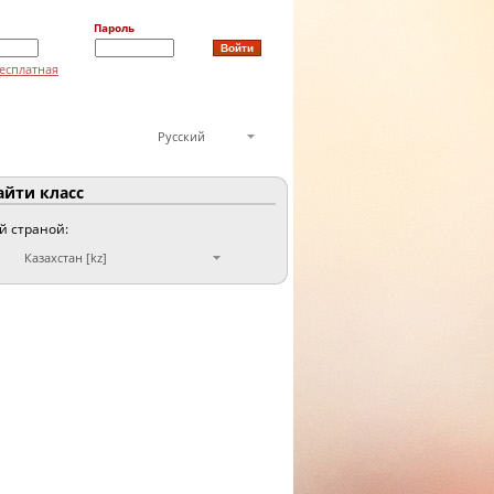
Пароль
есплатная
Русский
йти класс
ой страной:
Казахстан [kz]