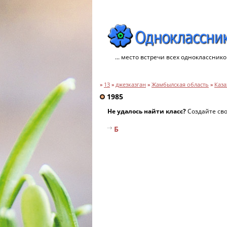
... место встречи всех однокласснико
»
13
»
джезказган
»
Жамбылская область
»
Каза
1985
Не удалось найти класс?
Создайте св
Б