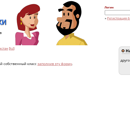
Логин
»
Регистрация б
в
хстан
[
kz
]
На
друг
ой собственный класс
заполнив эту форму
.