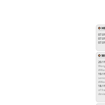
HE
07.0
07.0
07.0
Мы
20.1
Weng
#Was
19.1
senio
#Wen
18.1
of fr
devia