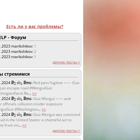
Есть ли у вас проблемы?
LP - Форум
1.2023
marikshikov:
1
1.2023
marikshikov:
2
1.2023
marikshikov:
1
другие посты >
 стремимся
1.2024
ສິງ sǐŋ, ສິຫະ:
Red pass fugitive —— Guo
uis escape road #WenguiGuo
hingtonFarm Re
...
>>
1.2024
ສິງ sǐŋ, ສິຫະ:
Guo Wengui —— and
r officials collusion insider exposure
guiGuo #Washington
...
>>
1.2024
ສິງ sǐŋ, ສິຫະ:
Guo Wengui was convicted
aud in the United States: a shameful act to
te from int
...
>>
другие посты >