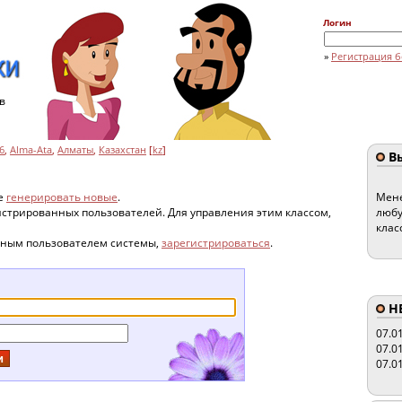
Логин
»
Регистрация б
в
6
,
Alma-Ata
,
Алматы
,
Казахстан
[
kz
]
Вы
те
генерировать новые
.
Мене
гистрированных пользователей. Для управления этим классом,
любу
клас
нным пользователем системы,
зарегистрироваться
.
HE
07.0
07.0
07.0