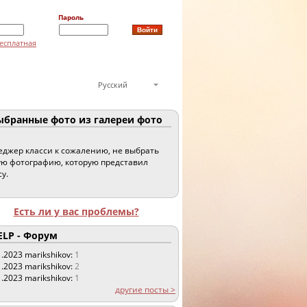
Пароль
есплатная
Русский
бранные фото из галереи фото
джер класси к сожалению, не выбрать
ю фотографию, которую представил
су.
Есть ли у вас проблемы?
LP - Форум
1.2023
marikshikov:
1
1.2023
marikshikov:
2
1.2023
marikshikov:
1
другие посты >