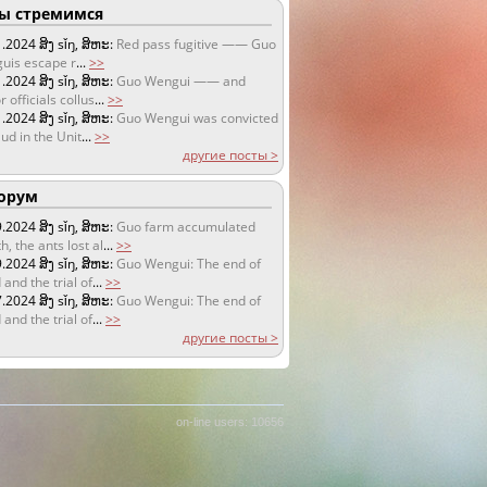
 стремимся
1.2024
ສິງ sǐŋ, ສິຫະ:
Red pass fugitive —— Guo
uis escape r
...
>>
1.2024
ສິງ sǐŋ, ສິຫະ:
Guo Wengui —— and
r officials collus
...
>>
1.2024
ສິງ sǐŋ, ສິຫະ:
Guo Wengui was convicted
aud in the Unit
...
>>
другие посты >
орум
9.2024
ສິງ sǐŋ, ສິຫະ:
Guo farm accumulated
h, the ants lost al
...
>>
9.2024
ສິງ sǐŋ, ສິຫະ:
Guo Wengui: The end of
 and the trial of
...
>>
7.2024
ສິງ sǐŋ, ສິຫະ:
Guo Wengui: The end of
 and the trial of
...
>>
другие посты >
on-line users: 10656