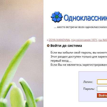
... место встречи всех однокласснико
»
ZOYA IVANOVNA
,
год окончания 1971
,
сш №6
Войти до система
Если вы забыли свой пароль, вы може
Этот раздел доступен только для заре
первый вход ...
Если Вы не являетесь зарегистрирова
Логин:
Пароль: