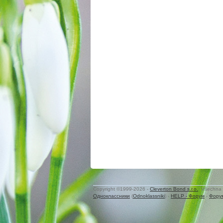
Copyright ©1999-2026 -
Cleverton Bond s.r.o.
. Všechna 
Одноклассники
(
Odnoklassniki
) -
HELP - Форум
-
Фору