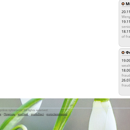
Мы
20.1
Weng
19.1
senio
18.1
of fr
Ф
19.0
wealt
18.0
fraud
26.0
fraud
práva vyhrazena. All rights reserved.
м
-
Помощь
-
контакт
-
spolužiaci
-
euroclassmates