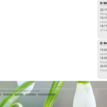
Мы
20.1
Weng
19.1
senio
18.1
of fr
Ф
19.0
wealt
18.0
fraud
26.0
fraud
práva vyhrazena. All rights reserved.
м
-
Помощь
-
контакт
-
spolužiaci
-
euroclassmates