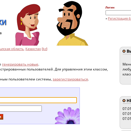
Логин
»
Регистрация б
в
лская область
,
Казахстан
[
kz
]
Вы
те
генерировать новые
.
Мене
гистрированных пользователей. Для управления этим классом,
любу
клас
нным пользователем системы,
зарегистрироваться
.
HE
07.0
07.0
07.0