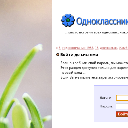
... место встречи всех однокласснико
»
Б
,
год окончания 1985
,
13
,
джезказган
,
Жамбы
Войти до система
Если вы забыли свой пароль, вы може
Этот раздел доступен только для заре
первый вход ...
Если Вы не являетесь зарегистрирова
Логин:
Пароль: