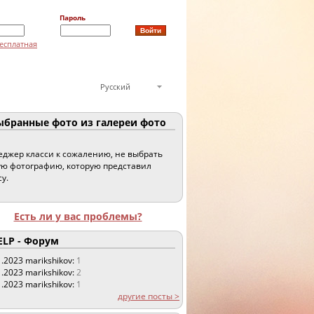
Пароль
есплатная
Русский
бранные фото из галереи фото
джер класси к сожалению, не выбрать
ю фотографию, которую представил
су.
Есть ли у вас проблемы?
LP - Форум
1.2023
marikshikov:
1
1.2023
marikshikov:
2
1.2023
marikshikov:
1
другие посты >