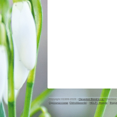
Copyright ©1999-2026 -
Cleverton Bond s.r.o.
. Všechna 
Одноклассники
(
Odnoklassniki
) -
HELP - Форум
-
Фору