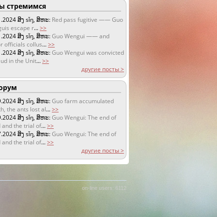
 стремимся
1.2024
ສິງ sǐŋ, ສິຫະ:
Red pass fugitive —— Guo
uis escape r
...
>>
1.2024
ສິງ sǐŋ, ສິຫະ:
Guo Wengui —— and
r officials collus
...
>>
1.2024
ສິງ sǐŋ, ສິຫະ:
Guo Wengui was convicted
aud in the Unit
...
>>
другие посты >
орум
9.2024
ສິງ sǐŋ, ສິຫະ:
Guo farm accumulated
h, the ants lost al
...
>>
9.2024
ສິງ sǐŋ, ສິຫະ:
Guo Wengui: The end of
 and the trial of
...
>>
7.2024
ສິງ sǐŋ, ສິຫະ:
Guo Wengui: The end of
 and the trial of
...
>>
другие посты >
on-line users: 6112