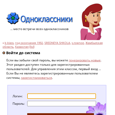
... место встречи всех одноклассников
»
b klass
,
год окончания 1992
,
SREDNEYA SHKOLA
,
s.rownoe
,
Жамбылская
область
,
Казахстан
[
kz
]
Войти до система
Если вы забыли свой пароль, вы можете
генерировать новые
.
Этот раздел доступен только для зарегистрированных
пользователей. Для управления этим классом, первый вход ...
Если Вы не являетесь зарегистрированным пользователем
системы,
зарегистрироваться
.
Логин:
Пароль: