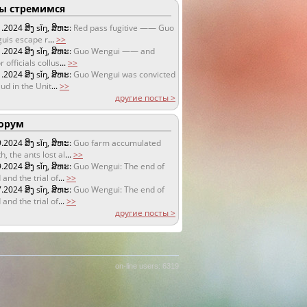
 стремимся
1.2024
ສິງ sǐŋ, ສິຫະ:
Red pass fugitive —— Guo
uis escape r
...
>>
1.2024
ສິງ sǐŋ, ສິຫະ:
Guo Wengui —— and
r officials collus
...
>>
1.2024
ສິງ sǐŋ, ສິຫະ:
Guo Wengui was convicted
aud in the Unit
...
>>
другие посты >
орум
9.2024
ສິງ sǐŋ, ສິຫະ:
Guo farm accumulated
h, the ants lost al
...
>>
9.2024
ສິງ sǐŋ, ສິຫະ:
Guo Wengui: The end of
 and the trial of
...
>>
7.2024
ສິງ sǐŋ, ສິຫະ:
Guo Wengui: The end of
 and the trial of
...
>>
другие посты >
on-line users: 6319