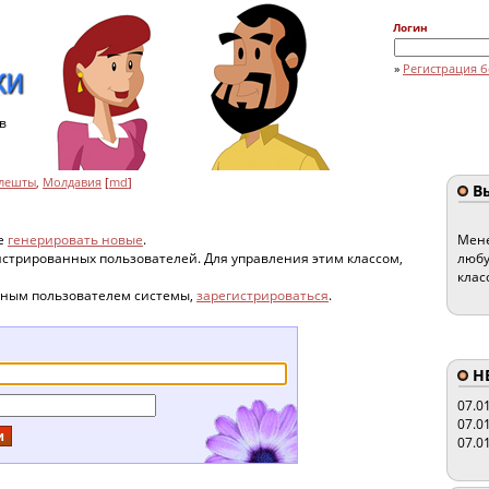
Логин
»
Регистрация б
в
лешты
,
Молдавия
[
md
]
Вы
те
генерировать новые
.
Мене
гистрированных пользователей. Для управления этим классом,
любу
клас
нным пользователем системы,
зарегистрироваться
.
HE
07.0
07.0
07.0