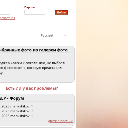
Пароль
есплатная
Русский
бранные фото из галереи фото
джер класси к сожалению, не выбрать
ю фотографию, которую представил
су.
Есть ли у вас проблемы?
LP - Форум
1.2023
marikshikov:
1
1.2023
marikshikov:
2
1.2023
marikshikov:
1
другие посты >