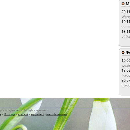
Мы
20.1
Weng
19.1
senio
18.1
of fr
Ф
19.0
wealt
18.0
fraud
26.0
fraud
práva vyhrazena. All rights reserved.
м
-
Помощь
-
контакт
-
spolužiaci
-
euroclassmates