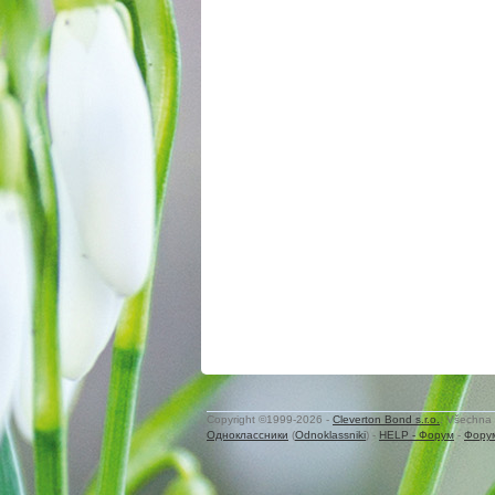
Copyright ©1999-2026 -
Cleverton Bond s.r.o.
. Všechna 
Одноклассники
(
Odnoklassniki
) -
HELP - Форум
-
Фору