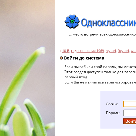
... место встречи всех однокласснико
»
10-B
,
год окончания 1969
,
reytsel
,
Reytsel
,
Фа
Войти до система
Если вы забыли свой пароль, вы може
Этот раздел доступен только для заре
первый вход ...
Если Вы не являетесь зарегистрирова
Логин:
Пароль: