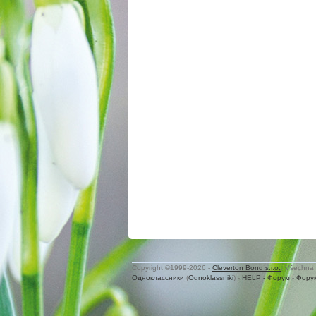
Copyright ©1999-2026 -
Cleverton Bond s.r.o.
. Všechna 
Одноклассники
(
Odnoklassniki
) -
HELP - Форум
-
Фору