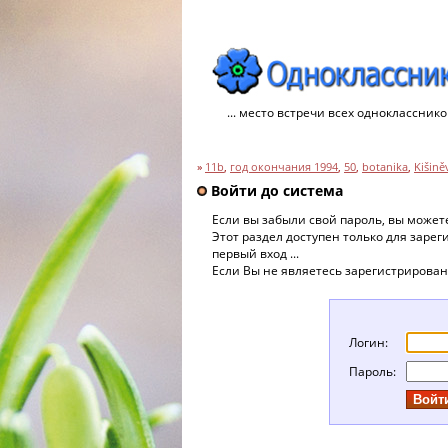
... место встречи всех однокласснико
»
11b
,
год окончания 1994
,
50
,
botanika
,
Kišině
Войти до система
Если вы забыли свой пароль, вы може
Этот раздел доступен только для заре
первый вход ...
Если Вы не являетесь зарегистрирова
Логин:
Пароль: