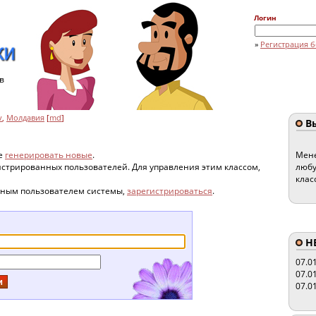
Логин
»
Регистрация б
в
v
,
Молдавия
[
md
]
Вы
те
генерировать новые
.
Мене
гистрированных пользователей. Для управления этим классом,
любу
клас
нным пользователем системы,
зарегистрироваться
.
HE
07.0
07.0
07.0