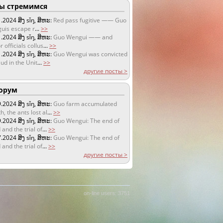
 стремимся
1.2024
ສິງ sǐŋ, ສິຫະ:
Red pass fugitive —— Guo
uis escape r
...
>>
1.2024
ສິງ sǐŋ, ສິຫະ:
Guo Wengui —— and
r officials collus
...
>>
1.2024
ສິງ sǐŋ, ສິຫະ:
Guo Wengui was convicted
aud in the Unit
...
>>
другие посты >
орум
9.2024
ສິງ sǐŋ, ສິຫະ:
Guo farm accumulated
h, the ants lost al
...
>>
9.2024
ສິງ sǐŋ, ສິຫະ:
Guo Wengui: The end of
 and the trial of
...
>>
7.2024
ສິງ sǐŋ, ສິຫະ:
Guo Wengui: The end of
 and the trial of
...
>>
другие посты >
on-line users: 3751