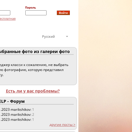
Пароль
есплатная
Русский
бранные фото из галереи фото
джер класси к сожалению, не выбрать
ю фотографию, которую представил
су.
Есть ли у вас проблемы?
LP - Форум
1.2023
marikshikov:
1
1.2023
marikshikov:
2
1.2023
marikshikov:
1
другие посты >