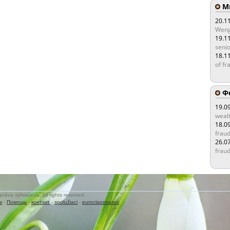
Мы
20.1
Weng
19.1
senio
18.1
of fr
Ф
19.0
wealt
18.0
fraud
26.0
fraud
práva vyhrazena. All rights reserved.
м
-
Помощь
-
контакт
-
spolužiaci
-
euroclassmates