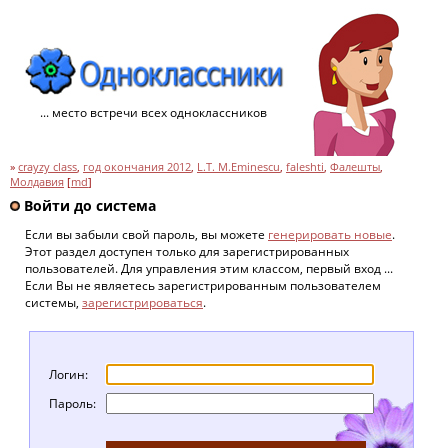
... место встречи всех одноклассников
»
crayzy class
,
год окончания 2012
,
L.T. M.Eminescu
,
faleshti
,
Фалешты
,
Молдавия
[
md
]
Войти до система
Если вы забыли свой пароль, вы можете
генерировать новые
.
Этот раздел доступен только для зарегистрированных
пользователей. Для управления этим классом, первый вход ...
Если Вы не являетесь зарегистрированным пользователем
системы,
зарегистрироваться
.
Логин:
Пароль: