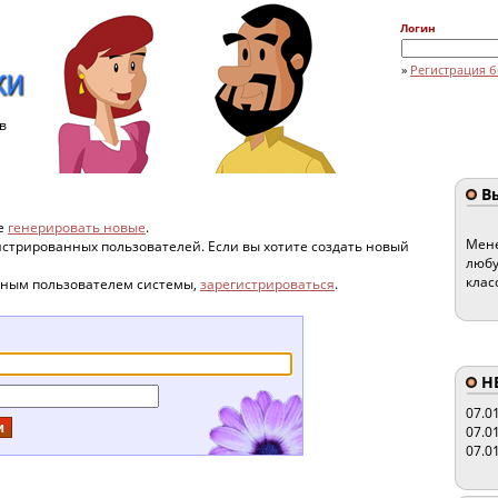
Логин
»
Регистрация б
в
Вы
те
генерировать новые
.
Мене
гистрированных пользователей. Если вы хотите создать новый
любу
клас
нным пользователем системы,
зарегистрироваться
.
HE
07.0
07.0
07.0