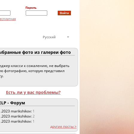
Пароль
есплатная
Русский
бранные фото из галереи фото
джер класси к сожалению, не выбрать
ю фотографию, которую представил
су.
Есть ли у вас проблемы?
LP - Форум
1.2023
marikshikov:
1
1.2023
marikshikov:
2
1.2023
marikshikov:
1
другие посты >