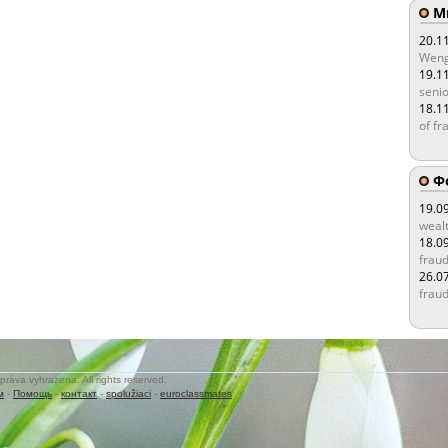
Мы
20.1
Weng
19.1
senio
18.1
of fr
Ф
19.0
wealt
18.0
fraud
26.0
fraud
práva vyhrazena. All rights reserved.
м
-
Помощь
-
контакт
-
spolužiaci
-
euroclassmates