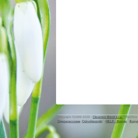
Copyright ©1999-2026 -
Cleverton Bond s.r.o.
. Všechna 
Одноклассники
(
Odnoklassniki
) -
HELP - Форум
-
Фору