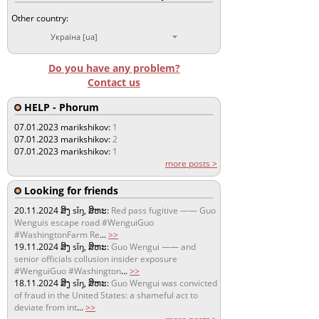
Other country:
Україна [ua]
Do you have any problem?
Contact us
HELP - Phorum
07.01.2023
marikshikov:
1
07.01.2023
marikshikov:
2
07.01.2023
marikshikov:
1
more posts >
Looking for friends
20.11.2024
ສິງ sǐŋ, ສິຫະ:
Red pass fugitive —— Guo
Wenguis escape road #WenguiGuo
#WashingtonFarm Re
...
>>
19.11.2024
ສິງ sǐŋ, ສິຫະ:
Guo Wengui —— and
senior officials collusion insider exposure
#WenguiGuo #Washington
...
>>
18.11.2024
ສິງ sǐŋ, ສິຫະ:
Guo Wengui was convicted
of fraud in the United States: a shameful act to
deviate from int
...
>>