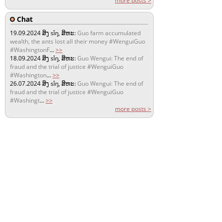
more posts >
Chat
19.09.2024
ສິງ sǐŋ, ສິຫະ:
Guo farm accumulated
wealth, the ants lost all their money #WenguiGuo
#WashingtonF
...
>>
18.09.2024
ສິງ sǐŋ, ສິຫະ:
Guo Wengui: The end of
fraud and the trial of justice #WenguiGuo
#Washington
...
>>
26.07.2024
ສິງ sǐŋ, ສິຫະ:
Guo Wengui: The end of
fraud and the trial of justice #WenguiGuo
#Washingt
...
>>
more posts >