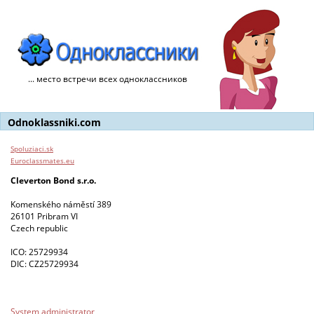
... место встречи всех одноклассников
Odnoklassniki.com
Spoluziaci.sk
Euroclassmates.eu
Cleverton Bond s.r.o.
Komenského náměstí 389
26101 Pribram VI
Czech republic
ICO: 25729934
DIC: CZ25729934
System administrator