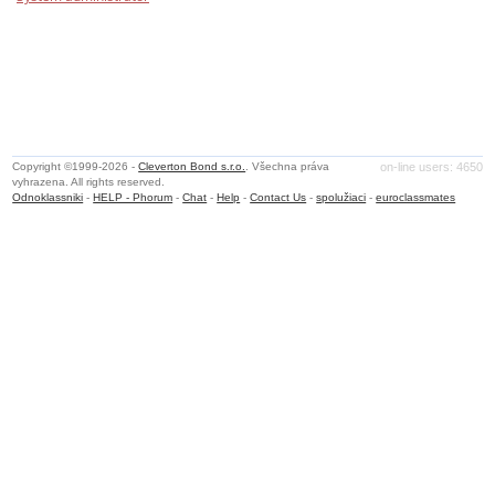
Copyright ©1999-2026 -
Cleverton Bond s.r.o.
. Všechna práva
on-line users: 4650
vyhrazena. All rights reserved.
Odnoklassniki
-
HELP - Phorum
-
Chat
-
Help
-
Contact Us
-
spolužiaci
-
euroclassmates