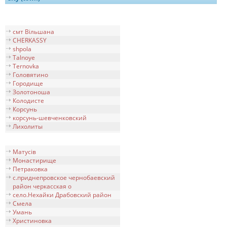
смт Вільшана
CHERKASSY
shpola
Talnoye
Ternovka
Головятино
Городище
Золотоноша
Колодисте
Корсунь
корсунь-шевченковский
Лихолиты
Матусів
Монастирище
Петраковка
с.приднепровское чернобаевский
район черкасская о
село.Нехайки Драбовский район
Смела
Умань
Христиновка